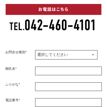
お問合せ種別
*
御氏名
*
ふりがな
*
電話番号
*